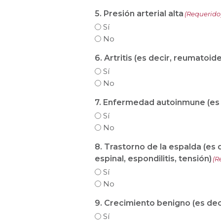
5. Presión arterial alta
(Requerido
Sí
No
6. Artritis (es decir, reumatoid
Sí
No
7. Enfermedad autoinmune (es d
Sí
No
8. Trastorno de la espalda (es
espinal, espondilitis, tensión)
(R
Sí
No
9. Crecimiento benigno (es deci
Sí