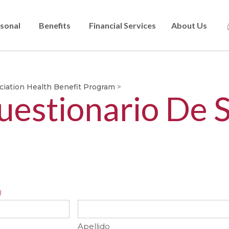
sonal
Benefits
Financial Services
About Us
Skip
to
main
ciation Health Benefit Program
>
content
stionario De S
)
Apellido