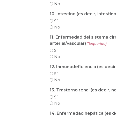
No
10. Intestino (es decir, intestino 
Sí
No
11. Enfermedad del sistema cir
arterial/vascular)
(Requerido)
Sí
No
12. Inmunodeficiencia (es decir
Sí
No
13. Trastorno renal (es decir, nef
Sí
No
14. Enfermedad hepática (es deci