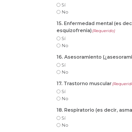
Sí
No
15. Enfermedad mental (es deci
esquizofrenia)
(Requerido)
Sí
No
16. Asesoramiento (¿asesorami
Sí
No
17. Trastorno muscular
(Requerid
Sí
No
18. Respiratorio (es decir, asm
Sí
No