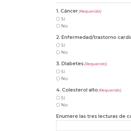
1. Cáncer
(Requerido)
Sí
No
2. Enfermedad/trastorno cardí
Sí
No
3. Diabetes
(Requerido)
Sí
No
4. Colesterol alto
(Requerido)
Sí
No
Enumere las tres lecturas de c