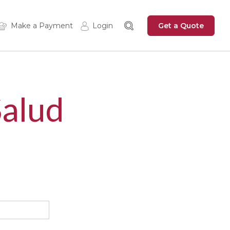
Get a Quote
Make a Payment
Login
Insured Login
Zywave
alud