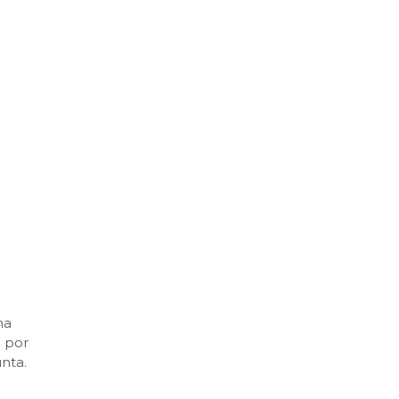
ha
a por
unta.